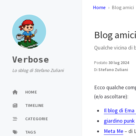
Home
Blog amici
Blog amic
Qualche vicinə di 
Verbose
Postato
30 lug 2024
Di
Stefano Zuliani
Lo sblog di Stefano Zuliani
Ecco qualche compa
HOME
(e/o ascoltare):
TIMELINE
Il blog di Ema
CATEGORIE
giardino punk
Meta Me
– di 
TAGS