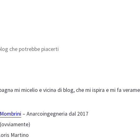
i
blog che potrebbe piacerti
gnə mi micelio e vicinə di blog, che mi ispira e mi fa veram
 Mombrini
– Anarcoingegneria dal 2017
(ovviamente)
Loris Martino