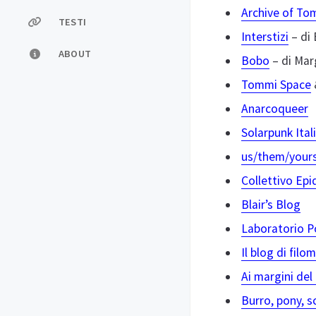
Archive of T
TESTI
Interstizi
– di 
ABOUT
Bobo
– di Mar
Tommi Space
Anarcoqueer
Solarpunk Ital
us/them/your
Collettivo Ep
Blair’s Blog
Laboratorio Po
Il blog di filo
Ai margini del
Burro, pony, s