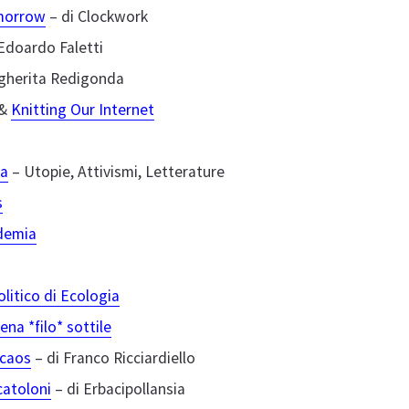
omorrow
– di Clockwork
Edoardo Faletti
gherita Redigonda
&
Knitting Our Internet
ia
– Utopie, Attivismi, Letterature
s
idemia
litico di Ecologia
mena *filo* sottile
 caos
– di Franco Ricciardiello
catoloni
– di Erbacipollansia