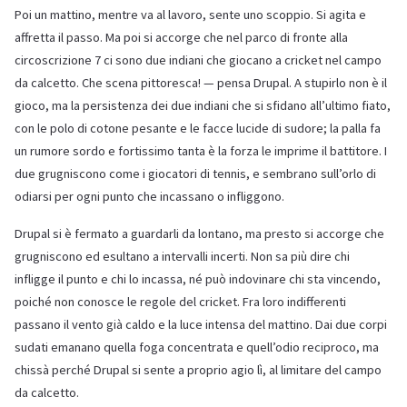
Poi un mattino, mentre va al lavoro, sente uno scoppio. Si agita e
affretta il passo. Ma poi si accorge che nel parco di fronte alla
circoscrizione 7 ci sono due indiani che giocano a cricket nel campo
da calcetto. Che scena pittoresca! — pensa Drupal. A stupirlo non è il
gioco, ma la persistenza dei due indiani che si sfidano all’ultimo fiato,
con le polo di cotone pesante e le facce lucide di sudore; la palla fa
un rumore sordo e fortissimo tanta è la forza le imprime il battitore. I
due grugniscono come i giocatori di tennis, e sembrano sull’orlo di
odiarsi per ogni punto che incassano o infliggono.
Drupal si è fermato a guardarli da lontano, ma presto si accorge che
grugniscono ed esultano a intervalli incerti. Non sa più dire chi
infligge il punto e chi lo incassa, né può indovinare chi sta vincendo,
poiché non conosce le regole del cricket. Fra loro indifferenti
passano il vento già caldo e la luce intensa del mattino. Dai due corpi
sudati emanano quella foga concentrata e quell’odio reciproco, ma
chissà perché Drupal si sente a proprio agio lì, al limitare del campo
da calcetto.